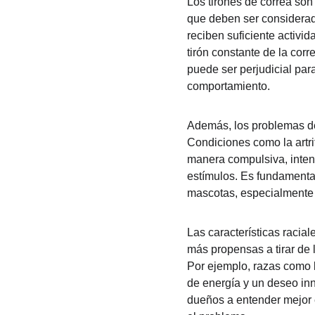
Los tirones de correa so
que deben ser considerada
reciben suficiente activid
tirón constante de la cor
puede ser perjudicial par
comportamiento.
Además, los problemas de
Condiciones como la artrit
manera compulsiva, intent
estímulos. Es fundamental
mascotas, especialmente 
Las características racia
más propensas a tirar de l
Por ejemplo, razas como l
de energía y un deseo inn
dueños a entender mejor e