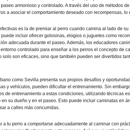
 paseo armonioso y controlado. A través del uso de métodos de r
ros a asociar el comportamiento deseado con recompensas, lo qu
fectivas es la de premiar al perro cuando camina al lado de su 
to puede incluir ofrecer golosinas, elogios o juguetes como rec
ión adecuada durante el paseo. Además, los educadores canin
 entorno controlado para enseñar a los perros el concepto de cam
no solo son eficaces, sino que también pueden ser divertidos tan
rbano como Sevilla presenta sus propios desafíos y oportunidad
as y vehículos, pueden dificultar el entrenamiento. Sin embarg
s de entrenamiento a estas condiciones, utilizando técnicas e
o en su dueño y en el paseo. Esto puede incluir caminatas en 
sar a calles más concurridas.
r a tu perro a comportarse adecuadamente al caminar con prácti