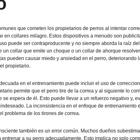
o
munes que cometen los propietarios de perros al intentar correg
iar en collares milagro. Estos dispositivos a menudo son public
uso puede ser contraproducente y no siempre aborda la raíz de
un collar que emite un choque o un collar de ahorque resolver
tas pueden causar miedo y ansiedad en el perro, deteriorando l
el propietario.
decuada en el entrenamiento puede incluir el uso de correccion
etario permite que el perro tire de la correa y al siguiente lo co
e se espera de él. Esto puede llevar a un refuerzo negativo y, e
ndeseado. La inconsistencia en el enfoque de entrenamiento es
l problema de los tirones de correa.
onsciente también es un error común. Muchos dueños subestiman
a entrenar a su perro adecuadamente. Esto implica no solo corre