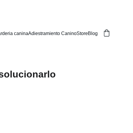
rderia canina
Adiestramiento Canino
Store
Blog
 solucionarlo