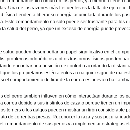
n un comportamiento común en los perros, y a menudo tienen ca
s. Una de las razones más frecuentes es la falta de ejercicio. 
ad física tienden a liberar su energía acumulada durante los pas
rea. Este comportamiento no solo puede ser frustrante para los 
a la salud del perro, ya que un exceso de energía puede provoc
 salud pueden desempeñar un papel significativo en el comport
is, problemas ortopédicos u otros trastornos físicos pueden hace
ando encontrar una posición de confort o acortando la distancia
 que los propietarios estén atentos a cualquier signo de malesta
si el comportamiento de tirar de la correa es nuevo o ha cambi
les del perro también influyen en cómo interactúan durante los 
a correa debido a sus instintos de caza o porque tienen un impul
os terriers o los galgos pueden mostrar un tirón considerable po
ato de correr tras presas. Reconocer la raza y sus peculiaridad
l comportamiento de sus perros y a implementar estrategias efe