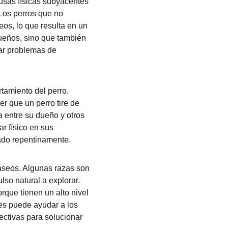
usas físicas subyacentes 
Los perros que no 
eos, lo que resulta en un 
dueños, sino que también 
ar problemas de 
amiento del perro. 
r que un perro tire de 
 entre su dueño y otros 
r físico en sus 
ado repentinamente.
paseos. Algunas razas son 
so natural a explorar. 
rque tienen un alto nivel 
es puede ayudar a los 
ctivas para solucionar 